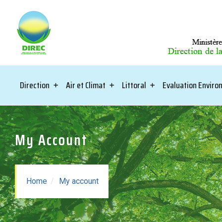
Direction
Air et Climat
Littoral
Evaluation Envir
My Account
Home
My account