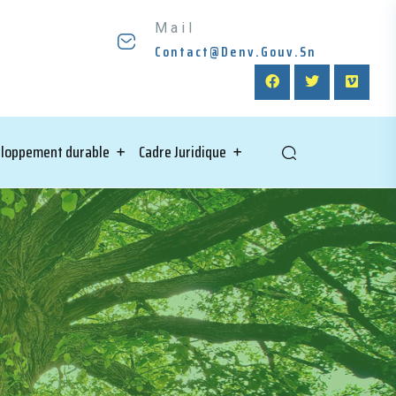
Mail
Contact@denv.gouv.sn
loppement durable
Cadre Juridique