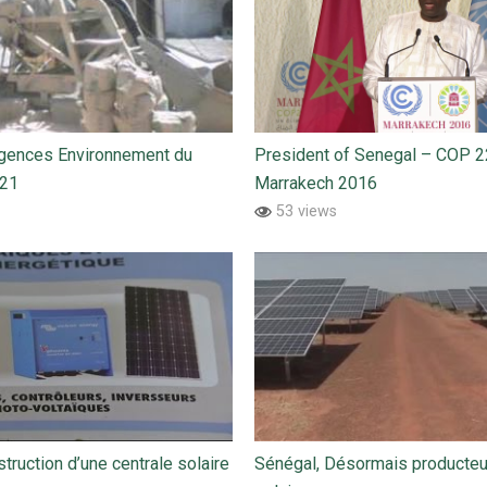
gences Environnement du
President of Senegal – COP 2
221
Marrakech 2016
53 views
truction d’une centrale solaire
Sénégal, Désormais producteu