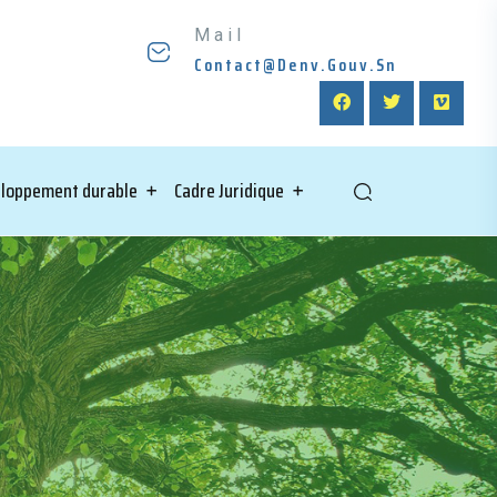
Mail
Contact@denv.gouv.sn
loppement durable
Cadre Juridique