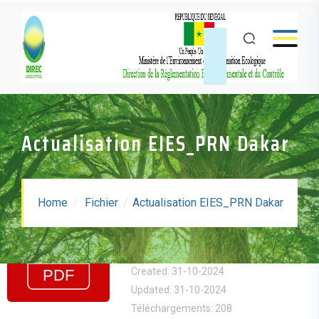
Actualisation EIES_PRN Dakar
Actualisation EIES_PRN
Home
Fichier
Actualisation EIES_PRN Dakar
Dakar
Taille: 8.74 MB
Created: 31-10-2024
Updated: 31-10-2024
Téléchargements: 208