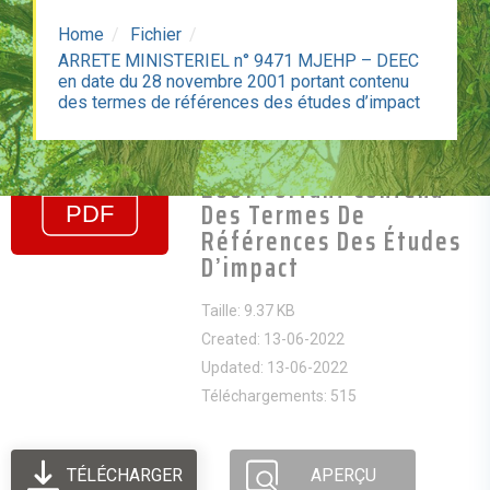
Home
Fichier
ARRETE MINISTERIEL n° 9471 MJEHP – DEEC
en date du 28 novembre 2001 portant contenu
ARRETE MINISTERIEL N°
des termes de références des études d’impact
9471 MJEHP – DEEC En
Date Du 28 Novembre
2001 Portant Contenu
Des Termes De
Références Des Études
D’impact
Taille: 9.37 KB
Created: 13-06-2022
Updated: 13-06-2022
Téléchargements: 515
TÉLÉCHARGER
APERÇU