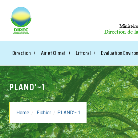
Direction
Air et Climat
Littoral
Evaluation Envir
PLAND’~1
PLAND'~1
Home
Fichier
PLAND’~1
Taille: 3.83 MB
Created: 06-03-2024