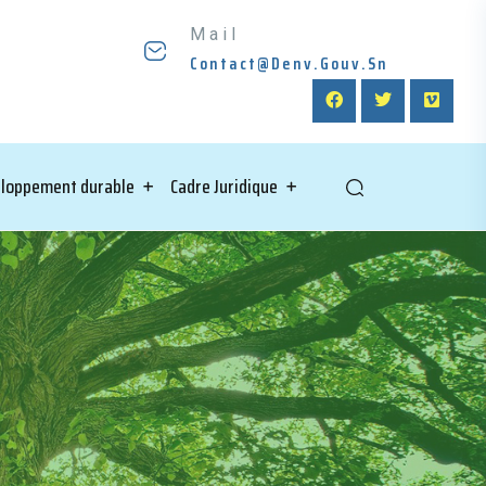
Mail
Contact@denv.gouv.sn
loppement durable
Cadre Juridique