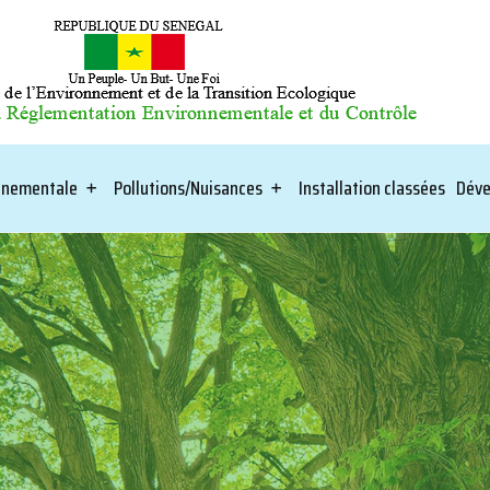
onnementale
Pollutions/Nuisances
Installation classées
Déve
F
QUET-EF