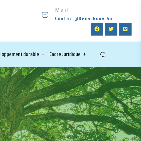
Mail
Contact@denv.gouv.sn
loppement durable
Cadre Juridique