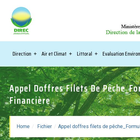
Direction
Air et Climat
Littoral
Evaluation Envir
Appel Doffres Filets De Pêche_Fo
Financière
Appel Doffres Filets De 
Home
Fichier
Appel doffres filets de pêche_Formula